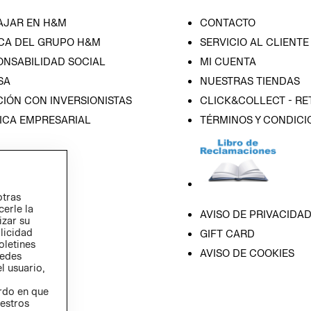
AJAR EN H&M
CONTACTO
CA DEL GRUPO H&M
SERVICIO AL CLIENTE
ONSABILIDAD SOCIAL
MI CUENTA
SA
NUESTRAS TIENDAS
IÓN CON INVERSIONISTAS
CLICK&COLLECT - RE
ICA EMPRESARIAL
TÉRMINOS Y CONDICI
otras
cerle la
AVISO DE PRIVACIDA
izar su
blicidad
GIFT CARD
oletines
AVISO DE COOKIES
redes
l usuario,
erdo en que
estros