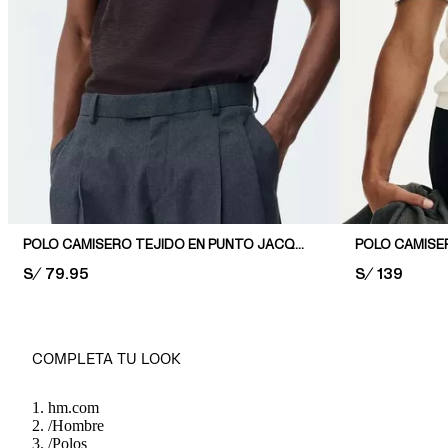
POLO CAMISERO TEJIDO EN PUNTO JACQUARD SLIM FIT
PRICE:
S/ 79.95
PRICE:
S/ 139
COMPLETA TU LOOK
hm.com
/
Hombre
/
Polos