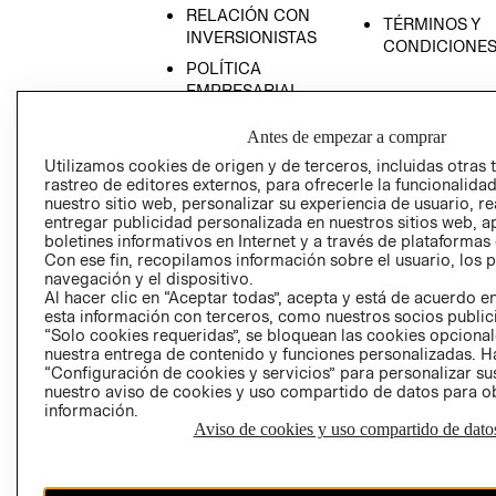
RELACIÓN CON
TÉRMINOS Y
INVERSIONISTAS
CONDICIONE
POLÍTICA
EMPRESARIAL
Antes de empezar a comprar
Utilizamos cookies de origen y de terceros, incluidas otras 
rastreo de editores externos, para ofrecerle la funcionalid
AVISO DE
nuestro sitio web, personalizar su experiencia de usuario, rea
PRIVACIDAD
entregar publicidad personalizada en nuestros sitios web, a
boletines informativos en Internet y a través de plataformas
GIFT CARD
Con ese fin, recopilamos información sobre el usuario, los 
navegación y el dispositivo.
AVISO DE COO
Al hacer clic en “Aceptar todas”, acepta y está de acuerdo
esta información con terceros, como nuestros socios publicit
“Solo cookies requeridas”, se bloquean las cookies opcionale
nuestra entrega de contenido y funciones personalizadas. H
“Configuración de cookies y servicios” para personalizar sus
nuestro aviso de cookies y uso compartido de datos para 
información.
Aviso de cookies y uso compartido de dato
Perú (S/)
CAMBIAR REGIÓN