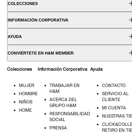
COLECCIONES
INFORMACIÓN CORPORATIVA
AYUDA
CONVIÉRTETE EN H&M MEMBER
Colecciones
Información Corporativa
Ayuda
MUJER
TRABAJAR EN
CONTACTO
H&M
HOMBRE
SERVICIO AL
ACERCA DEL
CLIENTE
NIÑOS
GRUPO H&M
MI CUENTA
HOME
RESPONSABILIDAD
NUESTRAS TI
SOCIAL
CLICK&COLLE
PRENSA
RETIRO EN TI