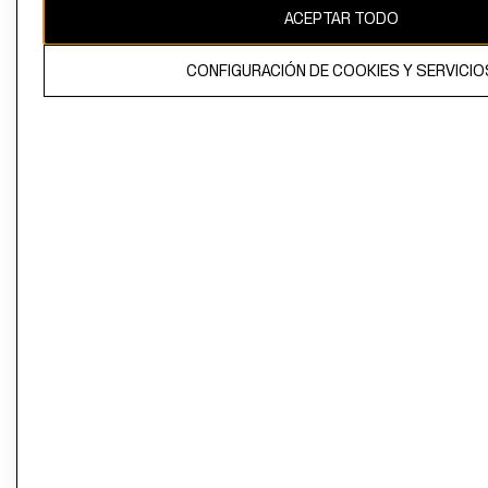
ACEPTAR TODO
CONFIGURACIÓN DE COOKIES Y SERVICIO
El contenido de esta página web está protegido por copyright y es
propiedad de H&M Hennes & Mauritz AB