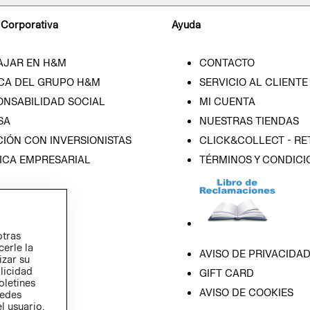
 Corporativa
Ayuda
AJAR EN H&M
CONTACTO
CA DEL GRUPO H&M
SERVICIO AL CLIENTE
ONSABILIDAD SOCIAL
MI CUENTA
SA
NUESTRAS TIENDAS
IÓN CON INVERSIONISTAS
CLICK&COLLECT - RE
ICA EMPRESARIAL
TÉRMINOS Y CONDICI
otras
cerle la
AVISO DE PRIVACIDA
izar su
blicidad
GIFT CARD
oletines
AVISO DE COOKIES
redes
l usuario,