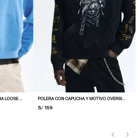
POLERA CON MOTIVO Y CAPUCHA LOOSE FIT
POLERA CON CAPUCHA Y MOTIVO OVERSIZED FIT
PRICE:
S/ 159