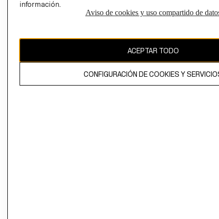
información.
Aviso de cookies y uso compartido de dato
El contenido de esta página web está protegido por copyright y es
propiedad de H&M Hennes & Mauritz AB
ACEPTAR TODO
CONFIGURACIÓN DE COOKIES Y SERVICIO