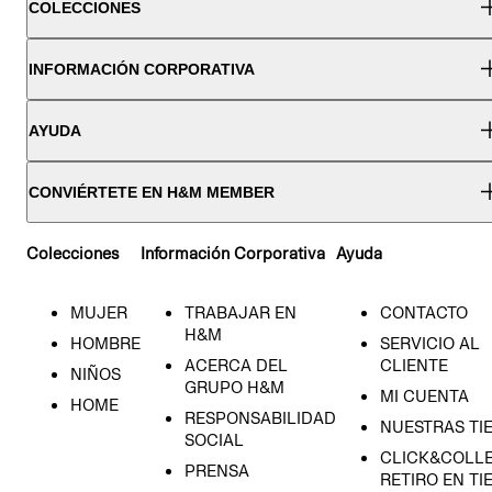
COLECCIONES
INFORMACIÓN CORPORATIVA
AYUDA
CONVIÉRTETE EN H&M MEMBER
Colecciones
Información Corporativa
Ayuda
MUJER
TRABAJAR EN
CONTACTO
H&M
HOMBRE
SERVICIO AL
ACERCA DEL
CLIENTE
NIÑOS
GRUPO H&M
MI CUENTA
HOME
RESPONSABILIDAD
NUESTRAS TI
SOCIAL
CLICK&COLLE
PRENSA
RETIRO EN TI