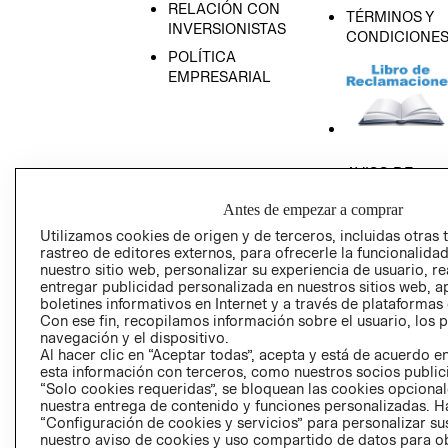
RELACIÓN CON
TÉRMINOS Y
INVERSIONISTAS
CONDICIONE
POLÍTICA
EMPRESARIAL
AVISO DE
PRIVACIDAD
Antes de empezar a comprar
GIFT CARD
Utilizamos cookies de origen y de terceros, incluidas otras 
AVISO DE COO
rastreo de editores externos, para ofrecerle la funcionalid
nuestro sitio web, personalizar su experiencia de usuario, rea
entregar publicidad personalizada en nuestros sitios web, a
boletines informativos en Internet y a través de plataformas
Con ese fin, recopilamos información sobre el usuario, los 
navegación y el dispositivo.
Al hacer clic en “Aceptar todas”, acepta y está de acuerdo
esta información con terceros, como nuestros socios publicit
Perú (S/)
“Solo cookies requeridas”, se bloquean las cookies opcionale
nuestra entrega de contenido y funciones personalizadas. H
“Configuración de cookies y servicios” para personalizar sus
CAMBIAR REGIÓN
nuestro aviso de cookies y uso compartido de datos para 