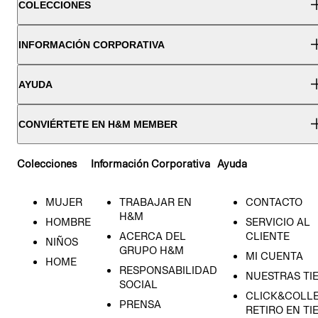
COLECCIONES
INFORMACIÓN CORPORATIVA
AYUDA
CONVIÉRTETE EN H&M MEMBER
Colecciones
Información Corporativa
Ayuda
MUJER
TRABAJAR EN
CONTACTO
H&M
HOMBRE
SERVICIO AL
ACERCA DEL
CLIENTE
NIÑOS
GRUPO H&M
MI CUENTA
HOME
RESPONSABILIDAD
NUESTRAS TI
SOCIAL
CLICK&COLLE
PRENSA
RETIRO EN TI