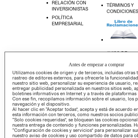
RELACIÓN CON
TÉRMINOS Y
INVERSIONISTAS
CONDICIONE
POLÍTICA
EMPRESARIAL
AVISO DE
PRIVACIDAD
Antes de empezar a comprar
GIFT CARD
Utilizamos cookies de origen y de terceros, incluidas otras 
AVISO DE COO
rastreo de editores externos, para ofrecerle la funcionalid
nuestro sitio web, personalizar su experiencia de usuario, rea
entregar publicidad personalizada en nuestros sitios web, a
boletines informativos en Internet y a través de plataformas
Con ese fin, recopilamos información sobre el usuario, los 
navegación y el dispositivo.
Al hacer clic en “Aceptar todas”, acepta y está de acuerdo
esta información con terceros, como nuestros socios publicit
Perú (S/)
“Solo cookies requeridas”, se bloquean las cookies opcionale
nuestra entrega de contenido y funciones personalizadas. H
“Configuración de cookies y servicios” para personalizar sus
CAMBIAR REGIÓN
nuestro aviso de cookies y uso compartido de datos para 