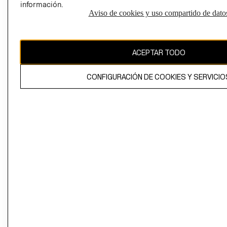
información.
Aviso de cookies y uso compartido de dato
El contenido de esta página web está protegido por copyright y es
propiedad de H&M Hennes & Mauritz AB
ACEPTAR TODO
CONFIGURACIÓN DE COOKIES Y SERVICIO