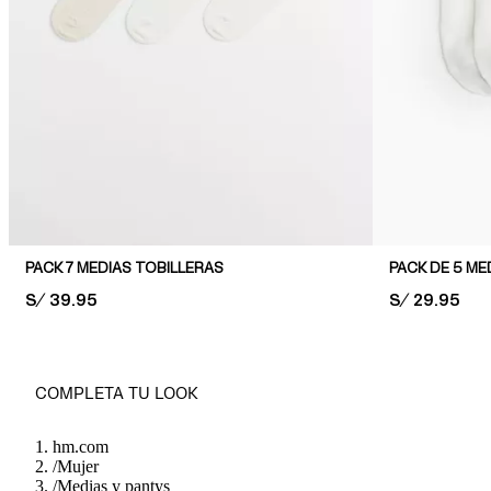
PACK 7 MEDIAS TOBILLERAS
PACK DE 5 ME
PRICE:
S/ 39.95
PRICE:
S/ 29.95
COMPLETA TU LOOK
hm.com
/
Mujer
/
Medias y pantys