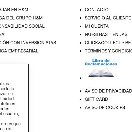
AJAR EN H&M
CONTACTO
CA DEL GRUPO H&M
SERVICIO AL CLIENTE
ONSABILIDAD SOCIAL
MI CUENTA
SA
NUESTRAS TIENDAS
IÓN CON INVERSIONISTAS
CLICK&COLLECT - RE
ICA EMPRESARIAL
TÉRMINOS Y CONDICI
otras
cerle la
AVISO DE PRIVACIDA
izar su
blicidad
GIFT CARD
oletines
AVISO DE COOKIES
redes
l usuario,
erdo en que
estros