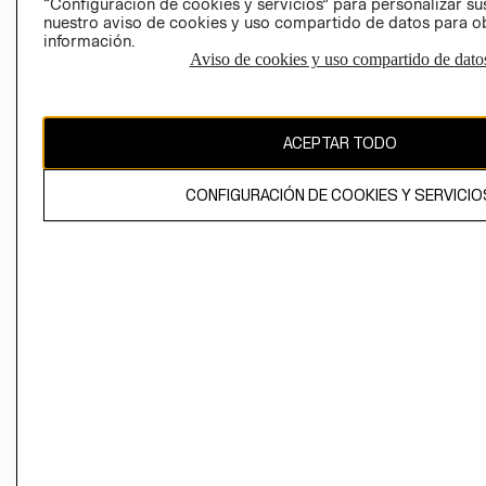
“Configuración de cookies y servicios” para personalizar sus
CAMBIAR REGIÓN
nuestro aviso de cookies y uso compartido de datos para 
información.
Aviso de cookies y uso compartido de dato
El contenido de esta página web está protegido por copyright y es
propiedad de H&M Hennes & Mauritz AB
ACEPTAR TODO
CONFIGURACIÓN DE COOKIES Y SERVICIO