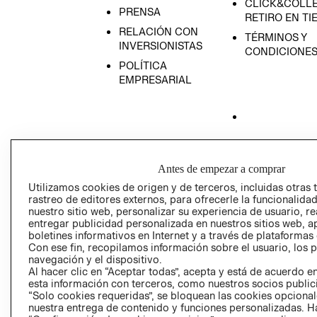
CLICK&COLLE
PRENSA
RETIRO EN TI
RELACIÓN CON
TÉRMINOS Y
INVERSIONISTAS
CONDICIONE
POLÍTICA
EMPRESARIAL
AVISO DE
PRIVACIDAD
Antes de empezar a comprar
GIFT CARD
Utilizamos cookies de origen y de terceros, incluidas otras 
rastreo de editores externos, para ofrecerle la funcionalid
AVISO DE COO
nuestro sitio web, personalizar su experiencia de usuario, rea
entregar publicidad personalizada en nuestros sitios web, a
boletines informativos en Internet y a través de plataformas
Con ese fin, recopilamos información sobre el usuario, los 
navegación y el dispositivo.
Al hacer clic en “Aceptar todas”, acepta y está de acuerdo
esta información con terceros, como nuestros socios publicit
“Solo cookies requeridas”, se bloquean las cookies opcionale
Perú (S/)
nuestra entrega de contenido y funciones personalizadas. H