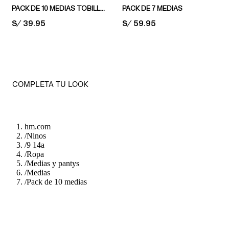
PACK DE 10 MEDIAS TOBILLERAS
PACK DE 7 MEDIAS
PRICE:
S/ 39.95
PRICE:
S/ 59.95
COMPLETA TU LOOK
hm.com
/
Ninos
/
9 14a
/
Ropa
/
Medias y pantys
/
Medias
/
Pack de 10 medias