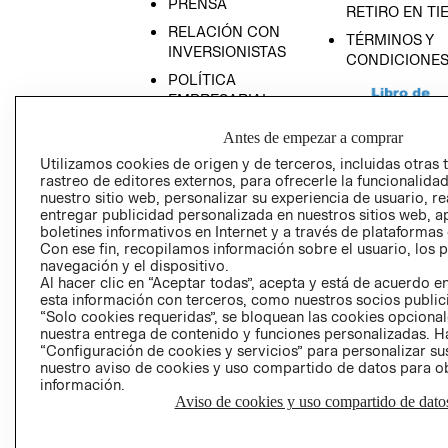
PRENSA
RETIRO EN TI
RELACIÓN CON
TÉRMINOS Y
INVERSIONISTAS
CONDICIONE
POLÍTICA
EMPRESARIAL
Antes de empezar a comprar
Utilizamos cookies de origen y de terceros, incluidas otras 
rastreo de editores externos, para ofrecerle la funcionalid
AVISO DE
nuestro sitio web, personalizar su experiencia de usuario, rea
entregar publicidad personalizada en nuestros sitios web, a
PRIVACIDAD
boletines informativos en Internet y a través de plataformas
GIFT CARD
Con ese fin, recopilamos información sobre el usuario, los 
navegación y el dispositivo.
AVISO DE COO
Al hacer clic en “Aceptar todas”, acepta y está de acuerdo
esta información con terceros, como nuestros socios publicit
“Solo cookies requeridas”, se bloquean las cookies opcionale
nuestra entrega de contenido y funciones personalizadas. H
“Configuración de cookies y servicios” para personalizar sus
nuestro aviso de cookies y uso compartido de datos para 
información.
Aviso de cookies y uso compartido de dato
Perú (S/)
CAMBIAR REGIÓN