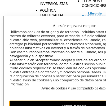
TÉRMINOS Y
INVERSIONISTAS
CONDICIONE
POLÍTICA
EMPRESARIAL
Antes de empezar a comprar
Utilizamos cookies de origen y de terceros, incluidas otras 
rastreo de editores externos, para ofrecerle la funcionalid
AVISO DE
nuestro sitio web, personalizar su experiencia de usuario, rea
PRIVACIDAD
entregar publicidad personalizada en nuestros sitios web, a
boletines informativos en Internet y a través de plataformas
GIFT CARD
Con ese fin, recopilamos información sobre el usuario, los 
AVISO DE COO
navegación y el dispositivo.
Al hacer clic en “Aceptar todas”, acepta y está de acuerdo
esta información con terceros, como nuestros socios publicit
“Solo cookies requeridas”, se bloquean las cookies opcionale
nuestra entrega de contenido y funciones personalizadas. H
“Configuración de cookies y servicios” para personalizar sus
nuestro aviso de cookies y uso compartido de datos para 
información.
Aviso de cookies y uso compartido de dato
Perú (S/)
CAMBIAR REGIÓN