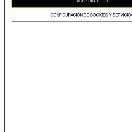
ACEPTAR TODO
CONFIGURACIÓN DE COOKIES Y SERVICIO
El contenido de esta página web está protegido por copyright y es
propiedad de H&M Hennes & Mauritz AB