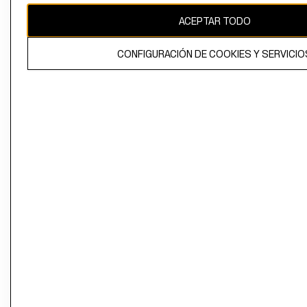
ACEPTAR TODO
CONFIGURACIÓN DE COOKIES Y SERVICIO
El contenido de esta página web está protegido por copyright y es
propiedad de H&M Hennes & Mauritz AB