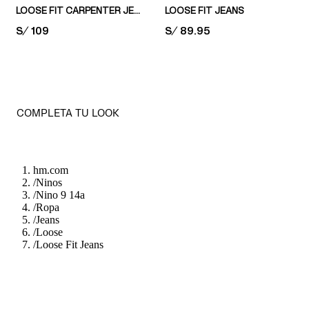
LOOSE FIT CARPENTER JEANS
LOOSE FIT JEANS
PRICE:
S/ 109
PRICE:
S/ 89.95
COMPLETA TU LOOK
hm.com
/
Ninos
/
Nino 9 14a
/
Ropa
/
Jeans
/
Loose
/
Loose Fit Jeans