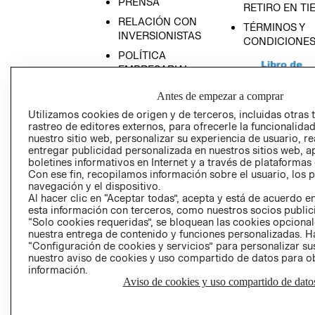
PRENSA
RETIRO EN TI
RELACIÓN CON
TÉRMINOS Y
INVERSIONISTAS
CONDICIONE
POLÍTICA
EMPRESARIAL
Antes de empezar a comprar
Utilizamos cookies de origen y de terceros, incluidas otras 
rastreo de editores externos, para ofrecerle la funcionalid
AVISO DE
nuestro sitio web, personalizar su experiencia de usuario, rea
entregar publicidad personalizada en nuestros sitios web, a
PRIVACIDAD
boletines informativos en Internet y a través de plataformas
GIFT CARD
Con ese fin, recopilamos información sobre el usuario, los 
navegación y el dispositivo.
AVISO DE COO
Al hacer clic en “Aceptar todas”, acepta y está de acuerdo
esta información con terceros, como nuestros socios publicit
“Solo cookies requeridas”, se bloquean las cookies opcionale
nuestra entrega de contenido y funciones personalizadas. H
“Configuración de cookies y servicios” para personalizar sus
nuestro aviso de cookies y uso compartido de datos para 
información.
Aviso de cookies y uso compartido de dato
Perú (S/)
CAMBIAR REGIÓN