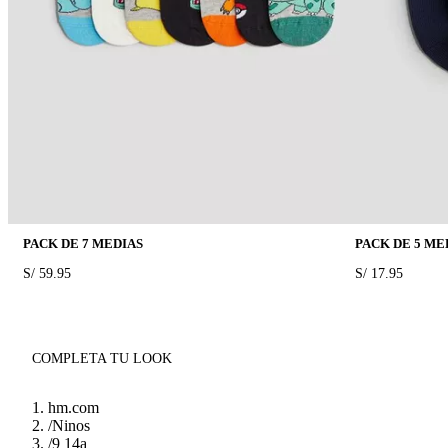
PACK DE 7 MEDIAS
PACK DE 5 ME
PRICE:
S/ 59.95
PRICE:
S/ 17.95
COMPLETA TU LOOK
hm.com
/
Ninos
/
9 14a