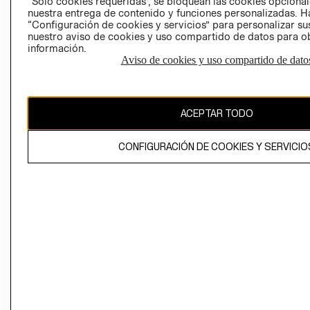
“Solo cookies requeridas”, se bloquean las cookies opcionale
Perú (S/)
nuestra entrega de contenido y funciones personalizadas. H
“Configuración de cookies y servicios” para personalizar sus
CAMBIAR REGIÓN
nuestro aviso de cookies y uso compartido de datos para 
información.
Aviso de cookies y uso compartido de dato
El contenido de esta página web está protegido por copyright y es
propiedad de H&M Hennes & Mauritz AB
ACEPTAR TODO
CONFIGURACIÓN DE COOKIES Y SERVICIO