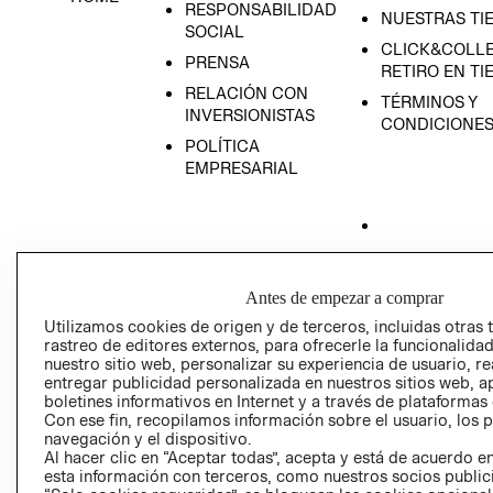
RESPONSABILIDAD
NUESTRAS TI
SOCIAL
CLICK&COLLE
PRENSA
RETIRO EN TI
RELACIÓN CON
TÉRMINOS Y
INVERSIONISTAS
CONDICIONE
POLÍTICA
EMPRESARIAL
AVISO DE
PRIVACIDAD
Antes de empezar a comprar
Utilizamos cookies de origen y de terceros, incluidas otras 
GIFT CARD
rastreo de editores externos, para ofrecerle la funcionalid
AVISO DE COO
nuestro sitio web, personalizar su experiencia de usuario, rea
entregar publicidad personalizada en nuestros sitios web, a
boletines informativos en Internet y a través de plataformas
Con ese fin, recopilamos información sobre el usuario, los 
navegación y el dispositivo.
Al hacer clic en “Aceptar todas”, acepta y está de acuerdo
esta información con terceros, como nuestros socios publicit