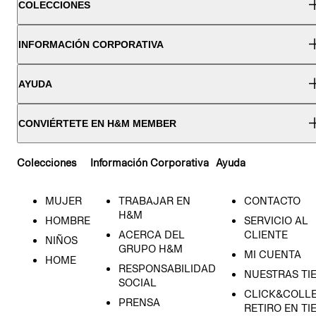
COLECCIONES
INFORMACIÓN CORPORATIVA
AYUDA
CONVIÉRTETE EN H&M MEMBER
Colecciones
Información Corporativa
Ayuda
MUJER
TRABAJAR EN
CONTACTO
H&M
HOMBRE
SERVICIO AL
ACERCA DEL
CLIENTE
NIÑOS
GRUPO H&M
MI CUENTA
HOME
RESPONSABILIDAD
NUESTRAS TI
SOCIAL
CLICK&COLLE
PRENSA
RETIRO EN TI