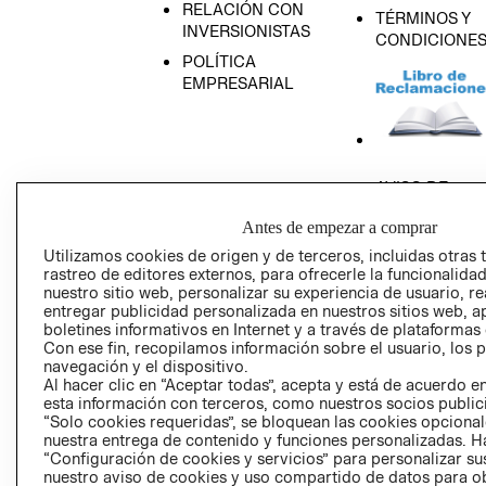
RELACIÓN CON
TÉRMINOS Y
INVERSIONISTAS
CONDICIONE
POLÍTICA
EMPRESARIAL
AVISO DE
PRIVACIDAD
Antes de empezar a comprar
GIFT CARD
Utilizamos cookies de origen y de terceros, incluidas otras 
AVISO DE COO
rastreo de editores externos, para ofrecerle la funcionalid
nuestro sitio web, personalizar su experiencia de usuario, rea
entregar publicidad personalizada en nuestros sitios web, a
boletines informativos en Internet y a través de plataformas
Con ese fin, recopilamos información sobre el usuario, los 
navegación y el dispositivo.
Al hacer clic en “Aceptar todas”, acepta y está de acuerdo
esta información con terceros, como nuestros socios publicit
Perú (S/)
“Solo cookies requeridas”, se bloquean las cookies opcionale
nuestra entrega de contenido y funciones personalizadas. H
“Configuración de cookies y servicios” para personalizar sus
CAMBIAR REGIÓN
nuestro aviso de cookies y uso compartido de datos para 