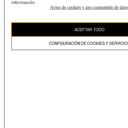
información.
Aviso de cookies y uso compartido de dato
El contenido de esta página web está protegido por copyright y es
propiedad de H&M Hennes & Mauritz AB
ACEPTAR TODO
CONFIGURACIÓN DE COOKIES Y SERVICIO