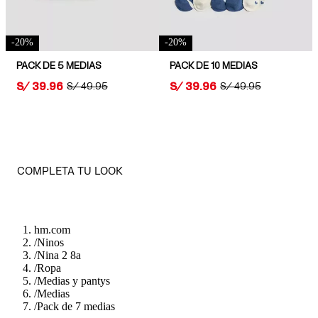
-
20
%
-
20
%
PACK DE 5 MEDIAS
PACK DE 10 MEDIAS
PRICE:
S/ 39.96
PRICE:
S/ 39.96
ORIGINAL PRICE:
S/ 49.95
ORIGINAL PRICE:
S/ 49.95
COMPLETA TU LOOK
hm.com
/
Ninos
/
Nina 2 8a
/
Ropa
/
Medias y pantys
/
Medias
/
Pack de 7 medias