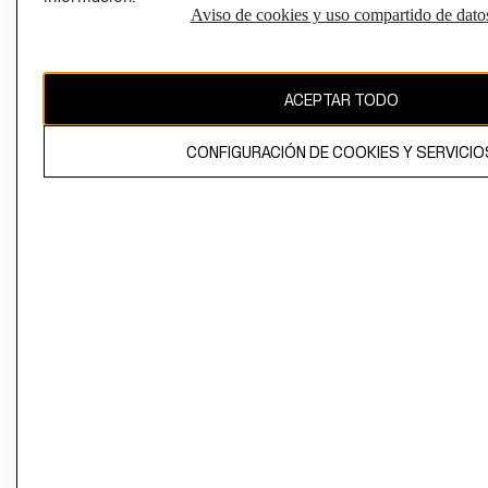
Aviso de cookies y uso compartido de dato
Perú (S/)
CAMBIAR REGIÓN
ACEPTAR TODO
CONFIGURACIÓN DE COOKIES Y SERVICIO
El contenido de esta página web está protegido por copyright y es
propiedad de H&M Hennes & Mauritz AB