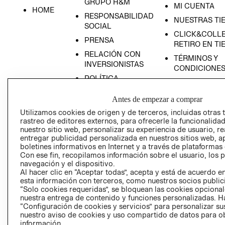
GRUPO H&M
MI CUENTA
HOME
RESPONSABILIDAD
NUESTRAS TI
SOCIAL
CLICK&COLLE
PRENSA
RETIRO EN TI
RELACIÓN CON
TÉRMINOS Y
INVERSIONISTAS
CONDICIONE
POLÍTICA
EMPRESARIAL
Antes de empezar a comprar
Utilizamos cookies de origen y de terceros, incluidas otras 
rastreo de editores externos, para ofrecerle la funcionalid
nuestro sitio web, personalizar su experiencia de usuario, rea
AVISO DE
entregar publicidad personalizada en nuestros sitios web, a
PRIVACIDAD
boletines informativos en Internet y a través de plataformas
Con ese fin, recopilamos información sobre el usuario, los 
GIFT CARD
navegación y el dispositivo.
Al hacer clic en “Aceptar todas”, acepta y está de acuerdo
AVISO DE COO
esta información con terceros, como nuestros socios publicit
“Solo cookies requeridas”, se bloquean las cookies opcionale
nuestra entrega de contenido y funciones personalizadas. H
“Configuración de cookies y servicios” para personalizar sus
nuestro aviso de cookies y uso compartido de datos para 
información.