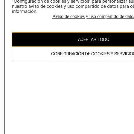
“Configuración de cookies y servicios” para personalizar sus
CAMBIAR REGIÓN
nuestro aviso de cookies y uso compartido de datos para 
información.
Aviso de cookies y uso compartido de dato
El contenido de esta página web está protegido por copyright y es
propiedad de H&M Hennes & Mauritz AB
ACEPTAR TODO
CONFIGURACIÓN DE COOKIES Y SERVICIO