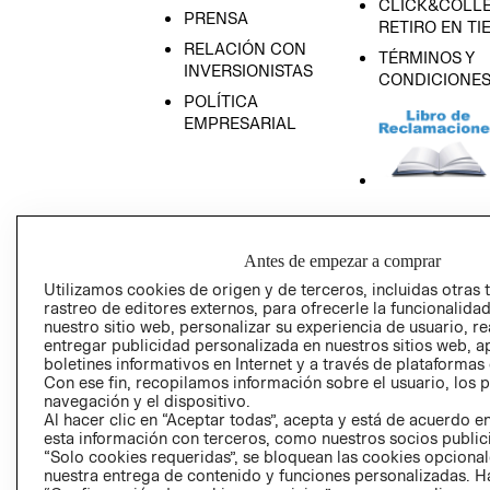
CLICK&COLLE
PRENSA
RETIRO EN TI
RELACIÓN CON
TÉRMINOS Y
INVERSIONISTAS
CONDICIONE
POLÍTICA
EMPRESARIAL
AVISO DE
PRIVACIDAD
Antes de empezar a comprar
GIFT CARD
Utilizamos cookies de origen y de terceros, incluidas otras 
rastreo de editores externos, para ofrecerle la funcionalid
AVISO DE COO
nuestro sitio web, personalizar su experiencia de usuario, rea
entregar publicidad personalizada en nuestros sitios web, a
boletines informativos en Internet y a través de plataformas
Con ese fin, recopilamos información sobre el usuario, los 
navegación y el dispositivo.
Al hacer clic en “Aceptar todas”, acepta y está de acuerdo
esta información con terceros, como nuestros socios publicit
“Solo cookies requeridas”, se bloquean las cookies opcionale
Perú (S/)
nuestra entrega de contenido y funciones personalizadas. H