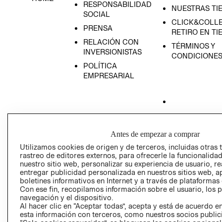
RESPONSABILIDAD
NUESTRAS TI
SOCIAL
CLICK&COLLE
PRENSA
RETIRO EN TI
RELACIÓN CON
TÉRMINOS Y
INVERSIONISTAS
CONDICIONE
POLÍTICA
EMPRESARIAL
AVISO DE
PRIVACIDAD
Antes de empezar a comprar
Utilizamos cookies de origen y de terceros, incluidas otras 
GIFT CARD
rastreo de editores externos, para ofrecerle la funcionalid
AVISO DE COO
nuestro sitio web, personalizar su experiencia de usuario, rea
entregar publicidad personalizada en nuestros sitios web, a
boletines informativos en Internet y a través de plataformas
Con ese fin, recopilamos información sobre el usuario, los 
navegación y el dispositivo.
Al hacer clic en “Aceptar todas”, acepta y está de acuerdo
esta información con terceros, como nuestros socios publicit