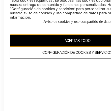
“Solo cookies requeridas”, se bloquean las cookies opcionale
Perú (S/)
nuestra entrega de contenido y funciones personalizadas. H
“Configuración de cookies y servicios” para personalizar sus
CAMBIAR REGIÓN
nuestro aviso de cookies y uso compartido de datos para 
información.
Aviso de cookies y uso compartido de dato
El contenido de esta página web está protegido por copyright y es
propiedad de H&M Hennes & Mauritz AB
ACEPTAR TODO
CONFIGURACIÓN DE COOKIES Y SERVICIO