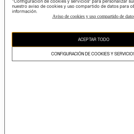
“Configuración de cookies y servicios” para personalizar sus
CAMBIAR REGIÓN
nuestro aviso de cookies y uso compartido de datos para 
información.
Aviso de cookies y uso compartido de dato
El contenido de esta página web está protegido por copyright y es
propiedad de H&M Hennes & Mauritz AB
ACEPTAR TODO
CONFIGURACIÓN DE COOKIES Y SERVICIO