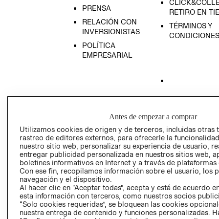
CLICK&COLLE
PRENSA
RETIRO EN TI
RELACIÓN CON
TÉRMINOS Y
INVERSIONISTAS
CONDICIONE
POLÍTICA
EMPRESARIAL
AVISO DE
PRIVACIDAD
Antes de empezar a comprar
GIFT CARD
Utilizamos cookies de origen y de terceros, incluidas otras 
rastreo de editores externos, para ofrecerle la funcionalid
AVISO DE COO
nuestro sitio web, personalizar su experiencia de usuario, rea
entregar publicidad personalizada en nuestros sitios web, a
boletines informativos en Internet y a través de plataformas
Con ese fin, recopilamos información sobre el usuario, los 
navegación y el dispositivo.
Al hacer clic en “Aceptar todas”, acepta y está de acuerdo
esta información con terceros, como nuestros socios publicit
“Solo cookies requeridas”, se bloquean las cookies opcionale
Perú (S/)
nuestra entrega de contenido y funciones personalizadas. H