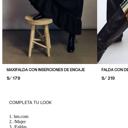
MAXIFALDA CON INSERCIONES DE ENCAJE
FALDA CON D
PRICE:
S/ 179
PRICE:
S/ 219
COMPLETA TU LOOK
hm.com
/
Mujer
/
Faldas