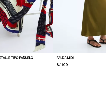
ETALLE TIPO PAÑUELO
FALDA MIDI
PRICE:
S/ 109