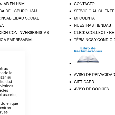
AJAR EN H&M
CONTACTO
CA DEL GRUPO H&M
SERVICIO AL CLIENTE
ONSABILIDAD SOCIAL
MI CUENTA
SA
NUESTRAS TIENDAS
IÓN CON INVERSIONISTAS
CLICK&COLLECT - RE
ICA EMPRESARIAL
TÉRMINOS Y CONDICI
otras
cerle la
AVISO DE PRIVACIDA
izar su
blicidad
GIFT CARD
oletines
AVISO DE COOKIES
redes
l usuario,
erdo en que
estros
”, se