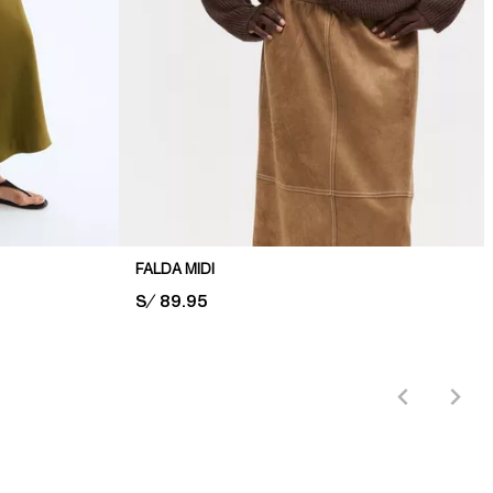
FALDA MIDI
PRICE:
S/ 89.95