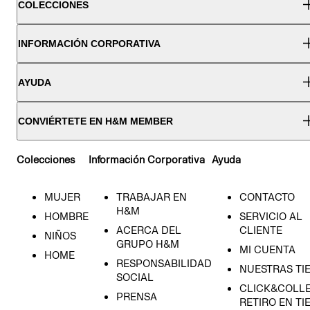
COLECCIONES
INFORMACIÓN CORPORATIVA
AYUDA
CONVIÉRTETE EN H&M MEMBER
Colecciones
Información Corporativa
Ayuda
MUJER
TRABAJAR EN
CONTACTO
H&M
HOMBRE
SERVICIO AL
ACERCA DEL
CLIENTE
NIÑOS
GRUPO H&M
MI CUENTA
HOME
RESPONSABILIDAD
NUESTRAS TI
SOCIAL
CLICK&COLLE
PRENSA
RETIRO EN TI