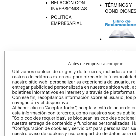
RELACIÓN CON
TÉRMINOS Y
INVERSIONISTAS
CONDICIONE
POLÍTICA
EMPRESARIAL
AVISO DE
PRIVACIDAD
Antes de empezar a comprar
GIFT CARD
Utilizamos cookies de origen y de terceros, incluidas otras 
AVISO DE COO
rastreo de editores externos, para ofrecerle la funcionalid
nuestro sitio web, personalizar su experiencia de usuario, rea
entregar publicidad personalizada en nuestros sitios web, a
boletines informativos en Internet y a través de plataformas
Con ese fin, recopilamos información sobre el usuario, los 
navegación y el dispositivo.
Al hacer clic en “Aceptar todas”, acepta y está de acuerdo
esta información con terceros, como nuestros socios publicit
Perú (S/)
“Solo cookies requeridas”, se bloquean las cookies opcionale
nuestra entrega de contenido y funciones personalizadas. H
“Configuración de cookies y servicios” para personalizar sus
CAMBIAR REGIÓN
nuestro aviso de cookies y uso compartido de datos para 