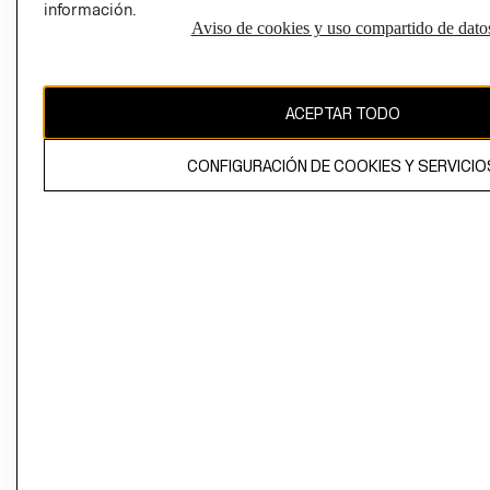
información.
Aviso de cookies y uso compartido de dato
El contenido de esta página web está protegido por copyright y es
propiedad de H&M Hennes & Mauritz AB
ACEPTAR TODO
CONFIGURACIÓN DE COOKIES Y SERVICIO