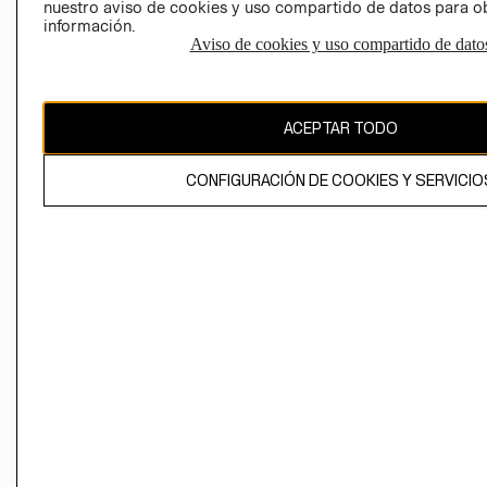
nuestro aviso de cookies y uso compartido de datos para 
información.
Aviso de cookies y uso compartido de dato
El contenido de esta página web está protegido por copyright y es
propiedad de H&M Hennes & Mauritz AB
ACEPTAR TODO
CONFIGURACIÓN DE COOKIES Y SERVICIO