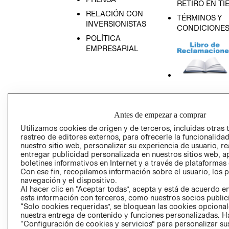
RETIRO EN TI
RELACIÓN CON
TÉRMINOS Y
INVERSIONISTAS
CONDICIONE
POLÍTICA
EMPRESARIAL
AVISO DE
PRIVACIDAD
Antes de empezar a comprar
GIFT CARD
Utilizamos cookies de origen y de terceros, incluidas otras 
AVISO DE COO
rastreo de editores externos, para ofrecerle la funcionalid
nuestro sitio web, personalizar su experiencia de usuario, rea
entregar publicidad personalizada en nuestros sitios web, a
boletines informativos en Internet y a través de plataformas
Con ese fin, recopilamos información sobre el usuario, los 
navegación y el dispositivo.
Al hacer clic en “Aceptar todas”, acepta y está de acuerdo
esta información con terceros, como nuestros socios publicit
“Solo cookies requeridas”, se bloquean las cookies opcionale
Perú (S/)
nuestra entrega de contenido y funciones personalizadas. H
“Configuración de cookies y servicios” para personalizar sus
CAMBIAR REGIÓN