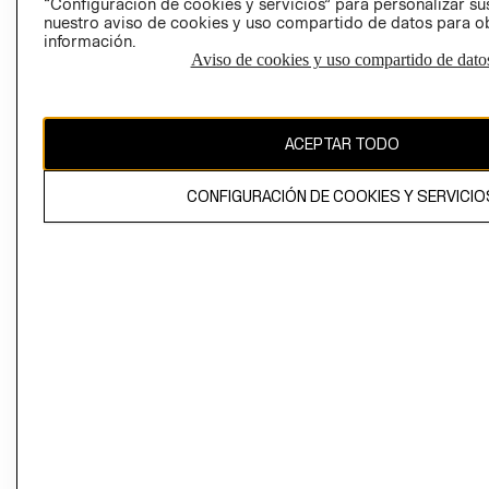
“Configuración de cookies y servicios” para personalizar sus
CAMBIAR REGIÓN
nuestro aviso de cookies y uso compartido de datos para 
información.
Aviso de cookies y uso compartido de dato
El contenido de esta página web está protegido por copyright y es
propiedad de H&M Hennes & Mauritz AB
ACEPTAR TODO
CONFIGURACIÓN DE COOKIES Y SERVICIO