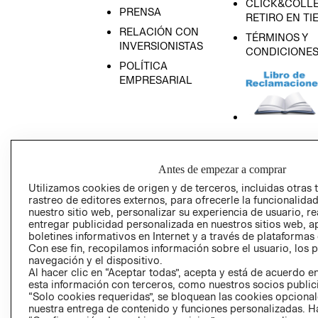
CLICK&COLLE
PRENSA
RETIRO EN TI
RELACIÓN CON
TÉRMINOS Y
INVERSIONISTAS
CONDICIONE
POLÍTICA
EMPRESARIAL
AVISO DE
PRIVACIDAD
Antes de empezar a comprar
GIFT CARD
Utilizamos cookies de origen y de terceros, incluidas otras 
rastreo de editores externos, para ofrecerle la funcionalid
AVISO DE COO
nuestro sitio web, personalizar su experiencia de usuario, rea
entregar publicidad personalizada en nuestros sitios web, a
boletines informativos en Internet y a través de plataformas
Con ese fin, recopilamos información sobre el usuario, los 
navegación y el dispositivo.
Al hacer clic en “Aceptar todas”, acepta y está de acuerdo
esta información con terceros, como nuestros socios publicit
“Solo cookies requeridas”, se bloquean las cookies opcionale
Perú (S/)
nuestra entrega de contenido y funciones personalizadas. H