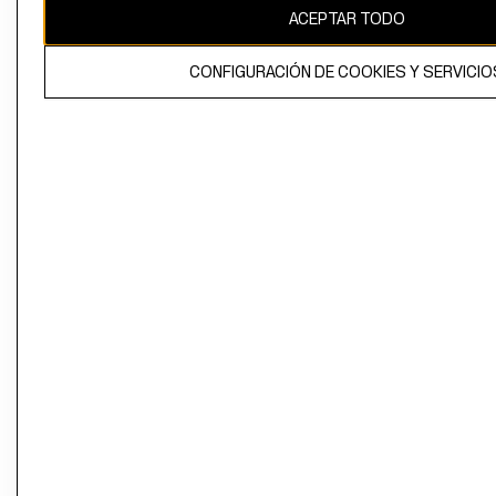
ACEPTAR TODO
CONFIGURACIÓN DE COOKIES Y SERVICIO
El contenido de esta página web está protegido por copyright y es
propiedad de H&M Hennes & Mauritz AB