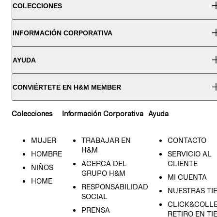
COLECCIONES
INFORMACIÓN CORPORATIVA
AYUDA
CONVIÉRTETE EN H&M MEMBER
Colecciones
Información Corporativa
Ayuda
MUJER
TRABAJAR EN
CONTACTO
H&M
HOMBRE
SERVICIO AL
ACERCA DEL
CLIENTE
NIÑOS
GRUPO H&M
MI CUENTA
HOME
RESPONSABILIDAD
NUESTRAS TI
SOCIAL
CLICK&COLLE
PRENSA
RETIRO EN TI