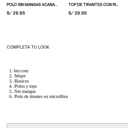
POLO SIN MANGAS ACANALADO
TOP DE TIRANTES CON RIBETE DE ENCAJE
PRICE:
S/ 29.95
PRICE:
S/ 29.95
COMPLETA TU LOOK
hm.com
/
Mujer
/
Basicos
/
Polos y tops
/
Sin mangas
/
Polo de tirantes en microfibra