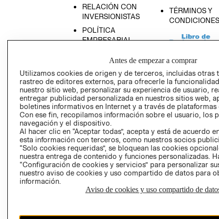
RELACIÓN CON
TÉRMINOS Y
INVERSIONISTAS
CONDICIONE
POLÍTICA
EMPRESARIAL
Antes de empezar a comprar
Utilizamos cookies de origen y de terceros, incluidas otras 
rastreo de editores externos, para ofrecerle la funcionalid
AVISO DE
nuestro sitio web, personalizar su experiencia de usuario, rea
PRIVACIDAD
entregar publicidad personalizada en nuestros sitios web, a
boletines informativos en Internet y a través de plataformas
GIFT CARD
Con ese fin, recopilamos información sobre el usuario, los 
navegación y el dispositivo.
AVISO DE COO
Al hacer clic en “Aceptar todas”, acepta y está de acuerdo
esta información con terceros, como nuestros socios publicit
“Solo cookies requeridas”, se bloquean las cookies opcionale
nuestra entrega de contenido y funciones personalizadas. H
“Configuración de cookies y servicios” para personalizar sus
nuestro aviso de cookies y uso compartido de datos para 
información.
Aviso de cookies y uso compartido de dato
Perú (S/)
CAMBIAR REGIÓN