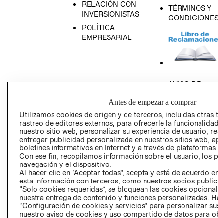
RELACIÓN CON
TÉRMINOS Y
INVERSIONISTAS
CONDICIONE
POLÍTICA
EMPRESARIAL
AVISO DE
PRIVACIDAD
Antes de empezar a comprar
GIFT CARD
Utilizamos cookies de origen y de terceros, incluidas otras 
AVISO DE COO
rastreo de editores externos, para ofrecerle la funcionalid
nuestro sitio web, personalizar su experiencia de usuario, rea
entregar publicidad personalizada en nuestros sitios web, a
boletines informativos en Internet y a través de plataformas
Con ese fin, recopilamos información sobre el usuario, los 
navegación y el dispositivo.
Al hacer clic en “Aceptar todas”, acepta y está de acuerdo
esta información con terceros, como nuestros socios publicit
Perú (S/)
“Solo cookies requeridas”, se bloquean las cookies opcionale
nuestra entrega de contenido y funciones personalizadas. H
“Configuración de cookies y servicios” para personalizar sus
CAMBIAR REGIÓN
nuestro aviso de cookies y uso compartido de datos para 