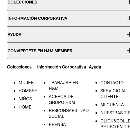
COLECCIONES
INFORMACIÓN CORPORATIVA
AYUDA
CONVIÉRTETE EN H&M MEMBER
Colecciones
Información Corporativa
Ayuda
MUJER
TRABAJAR EN
CONTACTO
H&M
HOMBRE
SERVICIO AL
ACERCA DEL
CLIENTE
NIÑOS
GRUPO H&M
MI CUENTA
HOME
RESPONSABILIDAD
NUESTRAS TI
SOCIAL
CLICK&COLLE
PRENSA
RETIRO EN TI