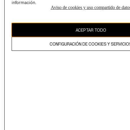
información.
Aviso de cookies y uso compartido de dato
El contenido de esta página web está protegido por copyright y es
propiedad de H&M Hennes & Mauritz AB
ACEPTAR TODO
CONFIGURACIÓN DE COOKIES Y SERVICIO