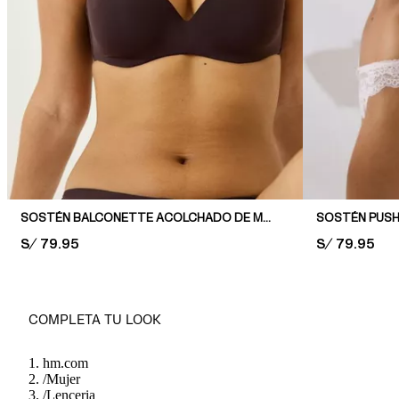
SOSTÉN BALCONETTE ACOLCHADO DE MICROFIBRA
SOSTÉN PUSH
PRICE:
S/ 79.95
PRICE:
S/ 79.95
COMPLETA TU LOOK
hm.com
/
Mujer
/
Lenceria