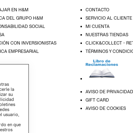
AJAR EN H&M
CONTACTO
CA DEL GRUPO H&M
SERVICIO AL CLIENTE
ONSABILIDAD SOCIAL
MI CUENTA
SA
NUESTRAS TIENDAS
IÓN CON INVERSIONISTAS
CLICK&COLLECT - RE
ICA EMPRESARIAL
TÉRMINOS Y CONDICI
otras
cerle la
AVISO DE PRIVACIDA
izar su
blicidad
GIFT CARD
oletines
AVISO DE COOKIES
redes
l usuario,
erdo en que
estros