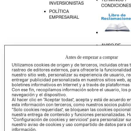
INVERSIONISTAS
CONDICIONE
POLÍTICA
EMPRESARIAL
AVISO DE
PRIVACIDAD
Antes de empezar a comprar
GIFT CARD
Utilizamos cookies de origen y de terceros, incluidas otras 
AVISO DE COO
rastreo de editores externos, para ofrecerle la funcionalid
nuestro sitio web, personalizar su experiencia de usuario, rea
entregar publicidad personalizada en nuestros sitios web, a
boletines informativos en Internet y a través de plataformas
Con ese fin, recopilamos información sobre el usuario, los 
navegación y el dispositivo.
Al hacer clic en “Aceptar todas”, acepta y está de acuerdo
esta información con terceros, como nuestros socios publicit
Perú (S/)
“Solo cookies requeridas”, se bloquean las cookies opcionale
nuestra entrega de contenido y funciones personalizadas. H
CAMBIAR REGIÓN
“Configuración de cookies y servicios” para personalizar sus
nuestro aviso de cookies y uso compartido de datos para 
información.