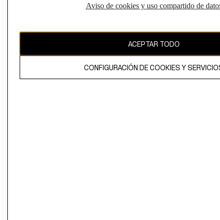
Aviso de cookies y uso compartido de dato
El contenido de esta página web está protegido por copyright y es
propiedad de H&M Hennes & Mauritz AB
ACEPTAR TODO
CONFIGURACIÓN DE COOKIES Y SERVICIO