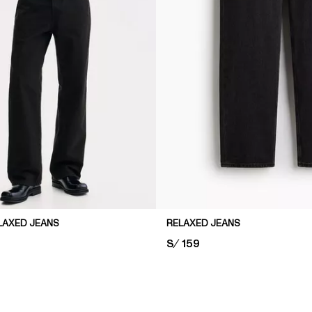
LAXED JEANS
RELAXED JEANS
PRICE:
S/ 159