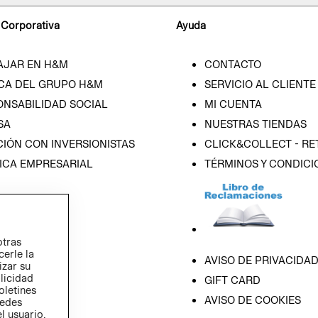
 Corporativa
Ayuda
AJAR EN H&M
CONTACTO
CA DEL GRUPO H&M
SERVICIO AL CLIENTE
ONSABILIDAD SOCIAL
MI CUENTA
SA
NUESTRAS TIENDAS
IÓN CON INVERSIONISTAS
CLICK&COLLECT - RE
ICA EMPRESARIAL
TÉRMINOS Y CONDICI
otras
cerle la
AVISO DE PRIVACIDA
izar su
blicidad
GIFT CARD
oletines
AVISO DE COOKIES
redes
l usuario,