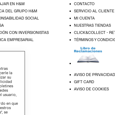
AJAR EN H&M
CONTACTO
CA DEL GRUPO H&M
SERVICIO AL CLIENTE
ONSABILIDAD SOCIAL
MI CUENTA
SA
NUESTRAS TIENDAS
IÓN CON INVERSIONISTAS
CLICK&COLLECT - RE
ICA EMPRESARIAL
TÉRMINOS Y CONDICI
otras
cerle la
AVISO DE PRIVACIDA
izar su
blicidad
GIFT CARD
oletines
AVISO DE COOKIES
redes
l usuario,
erdo en que
estros
”, se