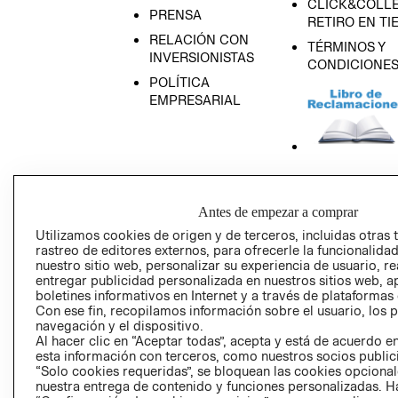
CLICK&COLLE
PRENSA
RETIRO EN TI
RELACIÓN CON
TÉRMINOS Y
INVERSIONISTAS
CONDICIONE
POLÍTICA
EMPRESARIAL
AVISO DE
PRIVACIDAD
Antes de empezar a comprar
GIFT CARD
Utilizamos cookies de origen y de terceros, incluidas otras 
rastreo de editores externos, para ofrecerle la funcionalid
AVISO DE COO
nuestro sitio web, personalizar su experiencia de usuario, rea
entregar publicidad personalizada en nuestros sitios web, a
boletines informativos en Internet y a través de plataformas
Con ese fin, recopilamos información sobre el usuario, los 
navegación y el dispositivo.
Al hacer clic en “Aceptar todas”, acepta y está de acuerdo
esta información con terceros, como nuestros socios publicit
“Solo cookies requeridas”, se bloquean las cookies opcionale
Perú (S/)
nuestra entrega de contenido y funciones personalizadas. H