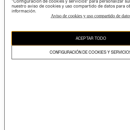
“Configuración de cookies y servicios” para personalizar sus
CAMBIAR REGIÓN
nuestro aviso de cookies y uso compartido de datos para 
información.
Aviso de cookies y uso compartido de dato
El contenido de esta página web está protegido por copyright y es
propiedad de H&M Hennes & Mauritz AB
ACEPTAR TODO
CONFIGURACIÓN DE COOKIES Y SERVICIO