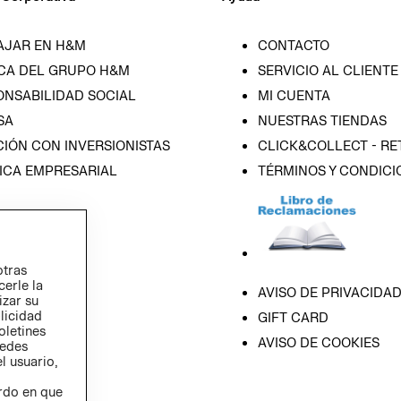
AJAR EN H&M
CONTACTO
CA DEL GRUPO H&M
SERVICIO AL CLIENTE
ONSABILIDAD SOCIAL
MI CUENTA
SA
NUESTRAS TIENDAS
IÓN CON INVERSIONISTAS
CLICK&COLLECT - RE
ICA EMPRESARIAL
TÉRMINOS Y CONDICI
otras
cerle la
AVISO DE PRIVACIDA
izar su
blicidad
GIFT CARD
oletines
AVISO DE COOKIES
redes
l usuario,
erdo en que