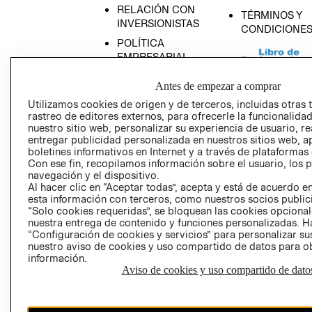
RELACIÓN CON
TÉRMINOS Y
INVERSIONISTAS
CONDICIONE
POLÍTICA
EMPRESARIAL
Antes de empezar a comprar
Utilizamos cookies de origen y de terceros, incluidas otras 
rastreo de editores externos, para ofrecerle la funcionalid
AVISO DE
nuestro sitio web, personalizar su experiencia de usuario, rea
PRIVACIDAD
entregar publicidad personalizada en nuestros sitios web, a
boletines informativos en Internet y a través de plataformas
GIFT CARD
Con ese fin, recopilamos información sobre el usuario, los 
navegación y el dispositivo.
AVISO DE COO
Al hacer clic en “Aceptar todas”, acepta y está de acuerdo
esta información con terceros, como nuestros socios publicit
“Solo cookies requeridas”, se bloquean las cookies opcionale
nuestra entrega de contenido y funciones personalizadas. H
“Configuración de cookies y servicios” para personalizar sus
nuestro aviso de cookies y uso compartido de datos para 
información.
Aviso de cookies y uso compartido de dato
Perú (S/)
CAMBIAR REGIÓN