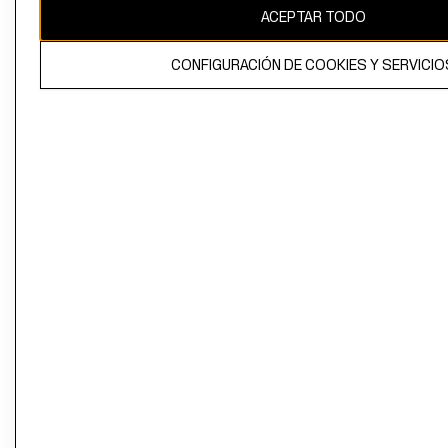
ACEPTAR TODO
CONFIGURACIÓN DE COOKIES Y SERVICIO
El contenido de esta página web está protegido por copyright y es
propiedad de H&M Hennes & Mauritz AB