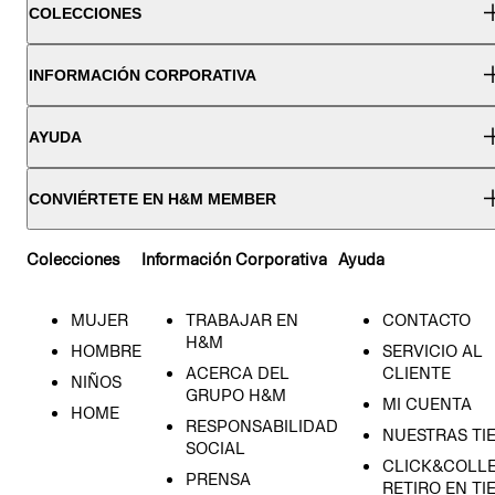
COLECCIONES
INFORMACIÓN CORPORATIVA
AYUDA
CONVIÉRTETE EN H&M MEMBER
Colecciones
Información Corporativa
Ayuda
MUJER
TRABAJAR EN
CONTACTO
H&M
HOMBRE
SERVICIO AL
ACERCA DEL
CLIENTE
NIÑOS
GRUPO H&M
MI CUENTA
HOME
RESPONSABILIDAD
NUESTRAS TI
SOCIAL
CLICK&COLLE
PRENSA
RETIRO EN TI