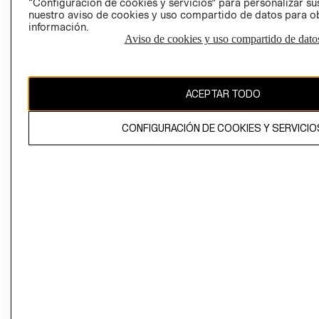
“Configuración de cookies y servicios” para personalizar sus
CAMBIAR REGIÓN
nuestro aviso de cookies y uso compartido de datos para 
información.
Aviso de cookies y uso compartido de dato
El contenido de esta página web está protegido por copyright y es
propiedad de H&M Hennes & Mauritz AB
ACEPTAR TODO
CONFIGURACIÓN DE COOKIES Y SERVICIO