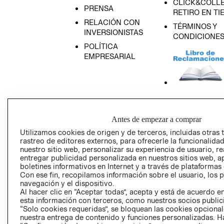
CLICK&COLLE
PRENSA
RETIRO EN TI
RELACIÓN CON
TÉRMINOS Y
INVERSIONISTAS
CONDICIONE
POLÍTICA
EMPRESARIAL
AVISO DE
PRIVACIDAD
Antes de empezar a comprar
GIFT CARD
Utilizamos cookies de origen y de terceros, incluidas otras 
rastreo de editores externos, para ofrecerle la funcionalid
AVISO DE COO
nuestro sitio web, personalizar su experiencia de usuario, rea
entregar publicidad personalizada en nuestros sitios web, a
boletines informativos en Internet y a través de plataformas
Con ese fin, recopilamos información sobre el usuario, los 
navegación y el dispositivo.
Al hacer clic en “Aceptar todas”, acepta y está de acuerdo
esta información con terceros, como nuestros socios publicit
“Solo cookies requeridas”, se bloquean las cookies opcionale
Perú (S/)
nuestra entrega de contenido y funciones personalizadas. H