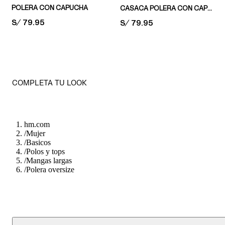
POLERA CON CAPUCHA
CASACA POLERA CON CAPUCHA Y CIERRE
PRICE:
S/ 79.95
PRICE:
S/ 79.95
COMPLETA TU LOOK
hm.com
/
Mujer
/
Basicos
/
Polos y tops
/
Mangas largas
/
Polera oversize