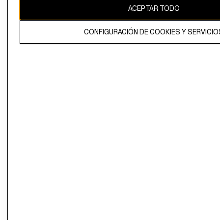
ACEPTAR TODO
CONFIGURACIÓN DE COOKIES Y SERVICIO
El contenido de esta página web está protegido por copyright y es
propiedad de H&M Hennes & Mauritz AB