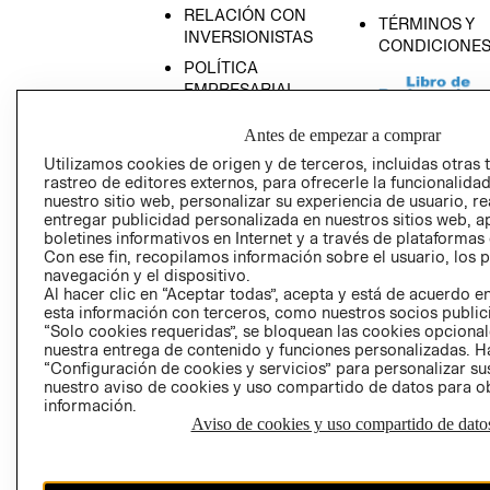
RELACIÓN CON
TÉRMINOS Y
INVERSIONISTAS
CONDICIONE
POLÍTICA
EMPRESARIAL
Antes de empezar a comprar
Utilizamos cookies de origen y de terceros, incluidas otras 
rastreo de editores externos, para ofrecerle la funcionalid
AVISO DE
nuestro sitio web, personalizar su experiencia de usuario, rea
PRIVACIDAD
entregar publicidad personalizada en nuestros sitios web, a
boletines informativos en Internet y a través de plataformas
GIFT CARD
Con ese fin, recopilamos información sobre el usuario, los 
navegación y el dispositivo.
AVISO DE COO
Al hacer clic en “Aceptar todas”, acepta y está de acuerdo
esta información con terceros, como nuestros socios publicit
“Solo cookies requeridas”, se bloquean las cookies opcionale
nuestra entrega de contenido y funciones personalizadas. H
“Configuración de cookies y servicios” para personalizar sus
nuestro aviso de cookies y uso compartido de datos para 
información.
Aviso de cookies y uso compartido de dato
Perú (S/)
CAMBIAR REGIÓN