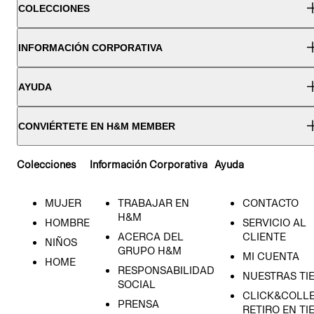
COLECCIONES
INFORMACIÓN CORPORATIVA
AYUDA
CONVIÉRTETE EN H&M MEMBER
Colecciones
Información Corporativa
Ayuda
MUJER
TRABAJAR EN
CONTACTO
H&M
HOMBRE
SERVICIO AL
ACERCA DEL
CLIENTE
NIÑOS
GRUPO H&M
MI CUENTA
HOME
RESPONSABILIDAD
NUESTRAS TI
SOCIAL
CLICK&COLLE
PRENSA
RETIRO EN TI