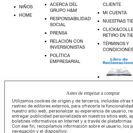
ACERCA DEL
CLIENTE
NIÑOS
GRUPO H&M
MI CUENTA
HOME
RESPONSABILIDAD
NUESTRAS TI
SOCIAL
CLICK&COLLE
PRENSA
RETIRO EN TI
RELACIÓN CON
TÉRMINOS Y
INVERSIONISTAS
CONDICIONE
POLÍTICA
EMPRESARIAL
AVISO DE
Antes de empezar a comprar
PRIVACIDAD
Utilizamos cookies de origen y de terceros, incluidas otras 
GIFT CARD
rastreo de editores externos, para ofrecerle la funcionalid
nuestro sitio web, personalizar su experiencia de usuario, rea
AVISO DE COO
entregar publicidad personalizada en nuestros sitios web, a
boletines informativos en Internet y a través de plataformas
Con ese fin, recopilamos información sobre el usuario, los 
navegación y el dispositivo.