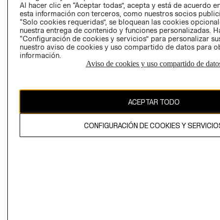
Al hacer clic en “Aceptar todas”, acepta y está de acuerdo
esta información con terceros, como nuestros socios publicit
“Solo cookies requeridas”, se bloquean las cookies opcionale
nuestra entrega de contenido y funciones personalizadas. H
Perú (S/)
“Configuración de cookies y servicios” para personalizar sus
nuestro aviso de cookies y uso compartido de datos para 
CAMBIAR REGIÓN
información.
Aviso de cookies y uso compartido de dato
El contenido de esta página web está protegido por copyright y es
ACEPTAR TODO
propiedad de H&M Hennes & Mauritz AB
CONFIGURACIÓN DE COOKIES Y SERVICIO