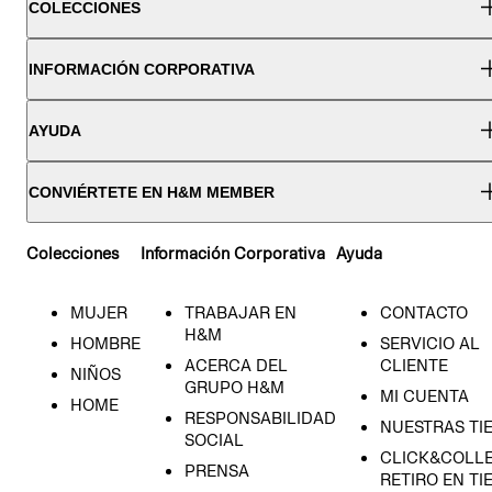
COLECCIONES
INFORMACIÓN CORPORATIVA
AYUDA
CONVIÉRTETE EN H&M MEMBER
Colecciones
Información Corporativa
Ayuda
MUJER
TRABAJAR EN
CONTACTO
H&M
HOMBRE
SERVICIO AL
ACERCA DEL
CLIENTE
NIÑOS
GRUPO H&M
MI CUENTA
HOME
RESPONSABILIDAD
NUESTRAS TI
SOCIAL
CLICK&COLLE
PRENSA
RETIRO EN TI