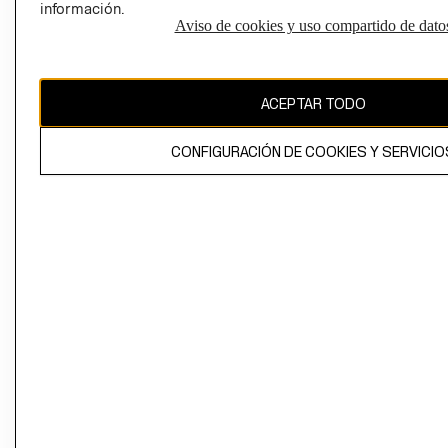
información.
Aviso de cookies y uso compartido de dato
El contenido de esta página web está protegido por copyright y es
propiedad de H&M Hennes & Mauritz AB
ACEPTAR TODO
CONFIGURACIÓN DE COOKIES Y SERVICIO