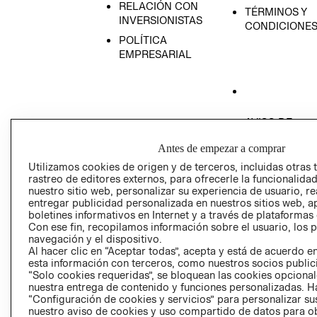
RELACIÓN CON
TÉRMINOS Y
INVERSIONISTAS
CONDICIONE
POLÍTICA
EMPRESARIAL
AVISO DE
PRIVACIDAD
Antes de empezar a comprar
GIFT CARD
Utilizamos cookies de origen y de terceros, incluidas otras 
AVISO DE COO
rastreo de editores externos, para ofrecerle la funcionalid
nuestro sitio web, personalizar su experiencia de usuario, rea
entregar publicidad personalizada en nuestros sitios web, a
boletines informativos en Internet y a través de plataformas
Con ese fin, recopilamos información sobre el usuario, los 
navegación y el dispositivo.
Al hacer clic en “Aceptar todas”, acepta y está de acuerdo
esta información con terceros, como nuestros socios publicit
Perú (S/)
“Solo cookies requeridas”, se bloquean las cookies opcionale
nuestra entrega de contenido y funciones personalizadas. H
“Configuración de cookies y servicios” para personalizar sus
CAMBIAR REGIÓN
nuestro aviso de cookies y uso compartido de datos para 