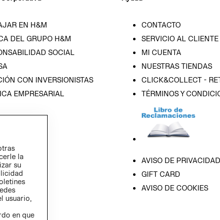
AJAR EN H&M
CONTACTO
CA DEL GRUPO H&M
SERVICIO AL CLIENTE
ONSABILIDAD SOCIAL
MI CUENTA
SA
NUESTRAS TIENDAS
IÓN CON INVERSIONISTAS
CLICK&COLLECT - RE
ICA EMPRESARIAL
TÉRMINOS Y CONDICI
otras
cerle la
AVISO DE PRIVACIDA
izar su
blicidad
GIFT CARD
oletines
AVISO DE COOKIES
redes
l usuario,
erdo en que