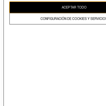
ACEPTAR TODO
CONFIGURACIÓN DE COOKIES Y SERVICIO
El contenido de esta página web está protegido por copyright y es
propiedad de H&M Hennes & Mauritz AB