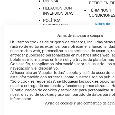
PRENSA
RETIRO EN TI
RELACIÓN CON
TÉRMINOS Y
INVERSIONISTAS
CONDICIONE
POLÍTICA
EMPRESARIAL
Antes de empezar a comprar
Utilizamos cookies de origen y de terceros, incluidas otras 
rastreo de editores externos, para ofrecerle la funcionalid
AVISO DE
nuestro sitio web, personalizar su experiencia de usuario, rea
entregar publicidad personalizada en nuestros sitios web, a
PRIVACIDAD
boletines informativos en Internet y a través de plataformas
GIFT CARD
Con ese fin, recopilamos información sobre el usuario, los 
navegación y el dispositivo.
AVISO DE COO
Al hacer clic en “Aceptar todas”, acepta y está de acuerdo
esta información con terceros, como nuestros socios publicit
“Solo cookies requeridas”, se bloquean las cookies opcionale
nuestra entrega de contenido y funciones personalizadas. H
“Configuración de cookies y servicios” para personalizar sus
nuestro aviso de cookies y uso compartido de datos para 
información.
Aviso de cookies y uso compartido de dato
Perú (S/)
CAMBIAR REGIÓN