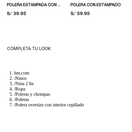
POLERA ESTAMPADA CON INTERIOR CEPILLADO
POLERA CON ESTAMPADO
PRICE:
S/ 39.95
PRICE:
S/ 59.95
COMPLETA TU LOOK
hm.com
/
Ninos
/
Nina 2 8a
/
Ropa
/
Poleras y chompas
/
Poleras
/
Polera oversize con interior cepillado