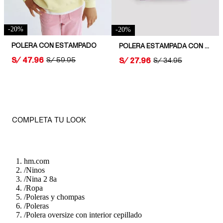
-
20
%
-
20
%
POLERA CON ESTAMPADO
POLERA ESTAMPADA CON INTERIOR CEPILLADO
PRICE:
S/ 47.96
PRICE:
S/ 27.96
ORIGINAL PRICE:
S/ 59.95
ORIGINAL PRICE:
S/ 34.95
COMPLETA TU LOOK
hm.com
/
Ninos
/
Nina 2 8a
/
Ropa
/
Poleras y chompas
/
Poleras
/
Polera oversize con interior cepillado