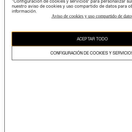
“Configuración de cookies y servicios” para personalizar sus
CAMBIAR REGIÓN
nuestro aviso de cookies y uso compartido de datos para 
información.
Aviso de cookies y uso compartido de dato
El contenido de esta página web está protegido por copyright y es
propiedad de H&M Hennes & Mauritz AB
ACEPTAR TODO
CONFIGURACIÓN DE COOKIES Y SERVICIO