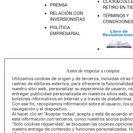
CLICK&COLLE
PRENSA
RETIRO EN TI
RELACIÓN CON
TÉRMINOS Y
INVERSIONISTAS
CONDICIONE
POLÍTICA
EMPRESARIAL
AVISO DE
PRIVACIDAD
Antes de empezar a comprar
GIFT CARD
Utilizamos cookies de origen y de terceros, incluidas otras 
rastreo de editores externos, para ofrecerle la funcionalid
AVISO DE COO
nuestro sitio web, personalizar su experiencia de usuario, rea
entregar publicidad personalizada en nuestros sitios web, a
boletines informativos en Internet y a través de plataformas
Con ese fin, recopilamos información sobre el usuario, los 
navegación y el dispositivo.
Al hacer clic en “Aceptar todas”, acepta y está de acuerdo
esta información con terceros, como nuestros socios publicit
“Solo cookies requeridas”, se bloquean las cookies opcionale
Perú (S/)
nuestra entrega de contenido y funciones personalizadas. H