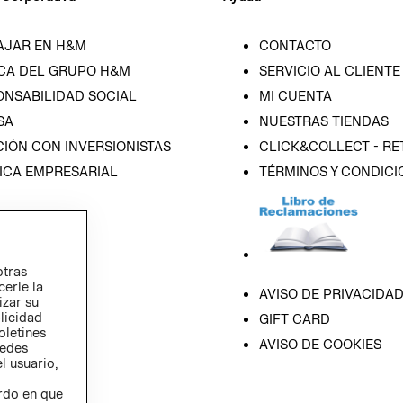
AJAR EN H&M
CONTACTO
CA DEL GRUPO H&M
SERVICIO AL CLIENTE
ONSABILIDAD SOCIAL
MI CUENTA
SA
NUESTRAS TIENDAS
IÓN CON INVERSIONISTAS
CLICK&COLLECT - RE
ICA EMPRESARIAL
TÉRMINOS Y CONDICI
otras
cerle la
AVISO DE PRIVACIDA
izar su
blicidad
GIFT CARD
oletines
AVISO DE COOKIES
redes
l usuario,
erdo en que