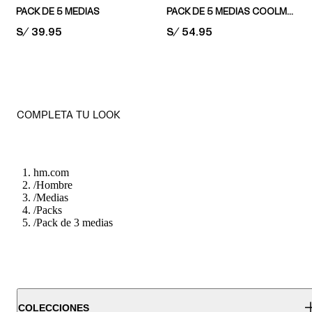
PACK DE 5 MEDIAS
PACK DE 5 MEDIAS COOLMAX®
PRICE:
S/ 39.95
PRICE:
S/ 54.95
COMPLETA TU LOOK
hm.com
/
Hombre
/
Medias
/
Packs
/
Pack de 3 medias
COLECCIONES