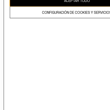
ACEPTAR TODO
CONFIGURACIÓN DE COOKIES Y SERVICIO
El contenido de esta página web está protegido por copyright y es
propiedad de H&M Hennes & Mauritz AB