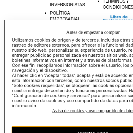
TÉRMINOS Y
INVERSIONISTAS
CONDICIONE
POLÍTICA
EMPRESARIAL
Antes de empezar a comprar
Utilizamos cookies de origen y de terceros, incluidas otras 
rastreo de editores externos, para ofrecerle la funcionalid
AVISO DE
nuestro sitio web, personalizar su experiencia de usuario, rea
PRIVACIDAD
entregar publicidad personalizada en nuestros sitios web, a
boletines informativos en Internet y a través de plataformas
GIFT CARD
Con ese fin, recopilamos información sobre el usuario, los 
AVISO DE COO
navegación y el dispositivo.
Al hacer clic en “Aceptar todas”, acepta y está de acuerdo
esta información con terceros, como nuestros socios publicit
“Solo cookies requeridas”, se bloquean las cookies opcionale
nuestra entrega de contenido y funciones personalizadas. H
“Configuración de cookies y servicios” para personalizar sus
nuestro aviso de cookies y uso compartido de datos para 
información.
Aviso de cookies y uso compartido de dato
Perú (S/)
CAMBIAR REGIÓN