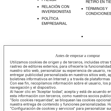
RETIRO EN TI
RELACIÓN CON
TÉRMINOS Y
INVERSIONISTAS
CONDICIONE
POLÍTICA
EMPRESARIAL
AVISO DE
PRIVACIDAD
Antes de empezar a comprar
GIFT CARD
Utilizamos cookies de origen y de terceros, incluidas otras 
AVISO DE COO
rastreo de editores externos, para ofrecerle la funcionalid
nuestro sitio web, personalizar su experiencia de usuario, rea
entregar publicidad personalizada en nuestros sitios web, a
boletines informativos en Internet y a través de plataformas
Con ese fin, recopilamos información sobre el usuario, los 
navegación y el dispositivo.
Al hacer clic en “Aceptar todas”, acepta y está de acuerdo
esta información con terceros, como nuestros socios publicit
“Solo cookies requeridas”, se bloquean las cookies opcionale
Perú (S/)
nuestra entrega de contenido y funciones personalizadas. H
“Configuración de cookies y servicios” para personalizar sus
CAMBIAR REGIÓN