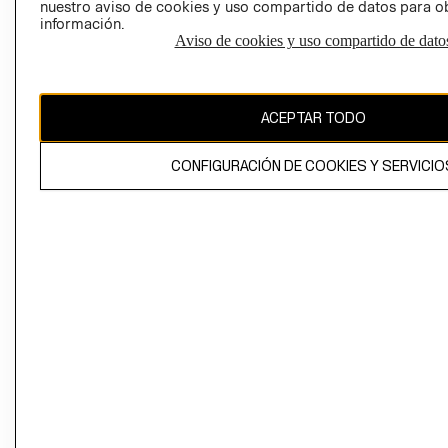
nuestro aviso de cookies y uso compartido de datos para 
información.
Aviso de cookies y uso compartido de dato
El contenido de esta página web está protegido por copyright y es
propiedad de H&M Hennes & Mauritz AB
ACEPTAR TODO
CONFIGURACIÓN DE COOKIES Y SERVICIO