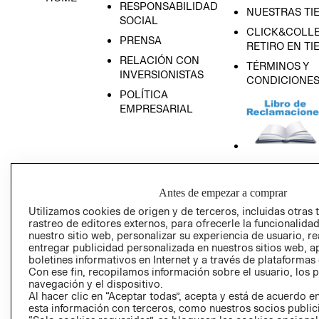
RESPONSABILIDAD
NUESTRAS TI
SOCIAL
CLICK&COLLE
PRENSA
RETIRO EN TI
RELACIÓN CON
TÉRMINOS Y
INVERSIONISTAS
CONDICIONE
POLÍTICA
EMPRESARIAL
AVISO DE
PRIVACIDAD
Antes de empezar a comprar
Utilizamos cookies de origen y de terceros, incluidas otras 
GIFT CARD
rastreo de editores externos, para ofrecerle la funcionalid
AVISO DE COO
nuestro sitio web, personalizar su experiencia de usuario, rea
entregar publicidad personalizada en nuestros sitios web, a
boletines informativos en Internet y a través de plataformas
Con ese fin, recopilamos información sobre el usuario, los 
navegación y el dispositivo.
Al hacer clic en “Aceptar todas”, acepta y está de acuerdo
esta información con terceros, como nuestros socios publicit