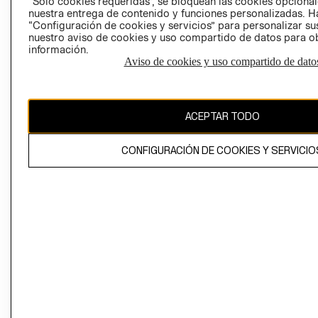
“Solo cookies requeridas”, se bloquean las cookies opcionale
Perú (S/)
nuestra entrega de contenido y funciones personalizadas. H
“Configuración de cookies y servicios” para personalizar sus
CAMBIAR REGIÓN
nuestro aviso de cookies y uso compartido de datos para 
información.
Aviso de cookies y uso compartido de dato
El contenido de esta página web está protegido por copyright y es
propiedad de H&M Hennes & Mauritz AB
ACEPTAR TODO
CONFIGURACIÓN DE COOKIES Y SERVICIO