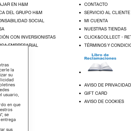
AJAR EN H&M
CONTACTO
CA DEL GRUPO H&M
SERVICIO AL CLIENTE
ONSABILIDAD SOCIAL
MI CUENTA
SA
NUESTRAS TIENDAS
IÓN CON INVERSIONISTAS
CLICK&COLLECT - RE
ICA EMPRESARIAL
TÉRMINOS Y CONDICI
otras
cerle la
izar su
blicidad
oletines
AVISO DE PRIVACIDA
redes
GIFT CARD
l usuario,
AVISO DE COOKIES
erdo en que
estros
”, se
 entrega
zar sus