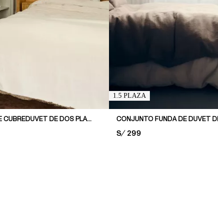
1.5 PLAZA
CONJUNTO DE CUBREDUVET DE DOS PLAZAS CON TUFTING
PRICE:
S/ 299