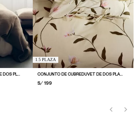
1.5 PLAZA
CONJUNTO FUNDA DE DUVET DE DOS PLAZAS DE MUSELINA
CONJUNTO DE CUBREDUVET DE DOS PLAZAS EN ALGODÓN
PRICE:
S/ 199