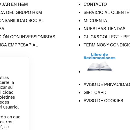
AJAR EN H&M
CONTACTO
CA DEL GRUPO H&M
SERVICIO AL CLIENTE
ONSABILIDAD SOCIAL
MI CUENTA
SA
NUESTRAS TIENDAS
IÓN CON INVERSIONISTAS
CLICK&COLLECT - RE
ICA EMPRESARIAL
TÉRMINOS Y CONDICI
otras
cerle la
AVISO DE PRIVACIDA
izar su
blicidad
GIFT CARD
oletines
AVISO DE COOKIES
redes
l usuario,
erdo en que
estros
”, se