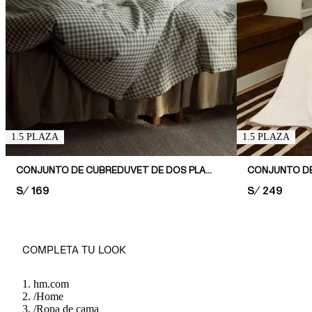
1.5 PLAZA
1.5 PLAZA
CONJUNTO DE CUBREDUVET DE DOS PLAZAS CON ESTAMPADO
PRICE:
S/ 169
PRICE:
S/ 249
COMPLETA TU LOOK
hm.com
/
Home
/
Ropa de cama