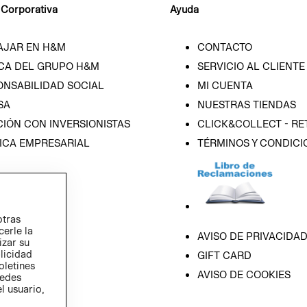
 Corporativa
Ayuda
AJAR EN H&M
CONTACTO
CA DEL GRUPO H&M
SERVICIO AL CLIENTE
ONSABILIDAD SOCIAL
MI CUENTA
SA
NUESTRAS TIENDAS
IÓN CON INVERSIONISTAS
CLICK&COLLECT - RE
ICA EMPRESARIAL
TÉRMINOS Y CONDICI
otras
cerle la
AVISO DE PRIVACIDA
izar su
blicidad
GIFT CARD
oletines
AVISO DE COOKIES
redes
l usuario,