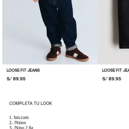
LOOSE FIT JEANS
LOOSE FIT JE
PRICE:
S/ 89.95
PRICE:
S/ 89.95
COMPLETA TU LOOK
hm.com
/
Ninos
/
Nino 2 8a