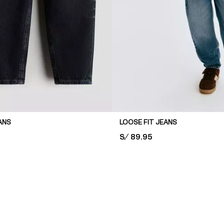
ANS
LOOSE FIT JEANS
PRICE:
S/ 89.95