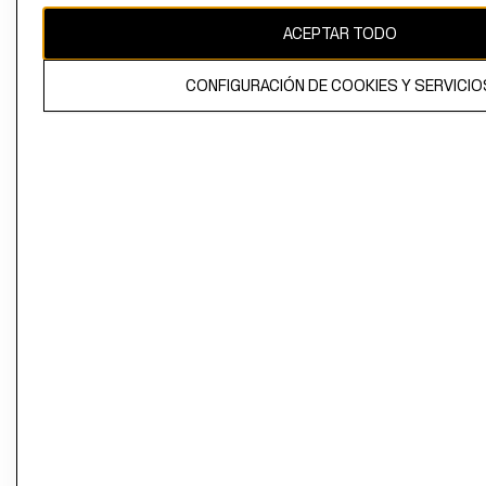
ACEPTAR TODO
CONFIGURACIÓN DE COOKIES Y SERVICIO
El contenido de esta página web está protegido por copyright y es
propiedad de H&M Hennes & Mauritz AB