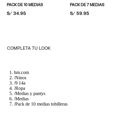
PACK DE 10 MEDIAS
PACK DE 7 MEDIAS
PRICE:
S/ 34.95
PRICE:
S/ 59.95
COMPLETA TU LOOK
hm.com
/
Ninos
/
9 14a
/
Ropa
/
Medias y pantys
/
Medias
/
Pack de 10 medias tobilleras