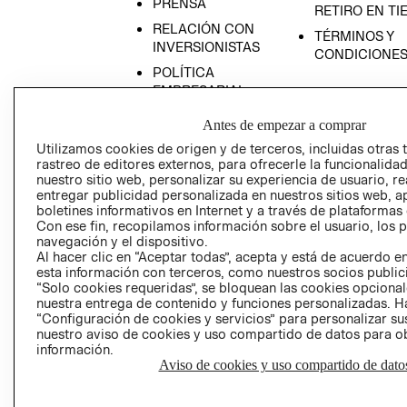
PRENSA
RETIRO EN TI
RELACIÓN CON
TÉRMINOS Y
INVERSIONISTAS
CONDICIONE
POLÍTICA
EMPRESARIAL
Antes de empezar a comprar
Utilizamos cookies de origen y de terceros, incluidas otras 
rastreo de editores externos, para ofrecerle la funcionalid
AVISO DE
nuestro sitio web, personalizar su experiencia de usuario, rea
entregar publicidad personalizada en nuestros sitios web, a
PRIVACIDAD
boletines informativos en Internet y a través de plataformas
GIFT CARD
Con ese fin, recopilamos información sobre el usuario, los 
navegación y el dispositivo.
AVISO DE COO
Al hacer clic en “Aceptar todas”, acepta y está de acuerdo
esta información con terceros, como nuestros socios publicit
“Solo cookies requeridas”, se bloquean las cookies opcionale
nuestra entrega de contenido y funciones personalizadas. H
“Configuración de cookies y servicios” para personalizar sus
nuestro aviso de cookies y uso compartido de datos para 
información.
Aviso de cookies y uso compartido de dato
Perú (S/)
CAMBIAR REGIÓN