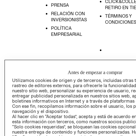
CLICK&COLLE
PRENSA
RETIRO EN TI
RELACIÓN CON
TÉRMINOS Y
INVERSIONISTAS
CONDICIONE
POLÍTICA
EMPRESARIAL
AVISO DE
PRIVACIDAD
Antes de empezar a comprar
GIFT CARD
Utilizamos cookies de origen y de terceros, incluidas otras 
rastreo de editores externos, para ofrecerle la funcionalid
AVISO DE COO
nuestro sitio web, personalizar su experiencia de usuario, rea
entregar publicidad personalizada en nuestros sitios web, a
boletines informativos en Internet y a través de plataformas
Con ese fin, recopilamos información sobre el usuario, los 
navegación y el dispositivo.
Al hacer clic en “Aceptar todas”, acepta y está de acuerdo
esta información con terceros, como nuestros socios publicit
“Solo cookies requeridas”, se bloquean las cookies opcionale
Perú (S/)
nuestra entrega de contenido y funciones personalizadas. H