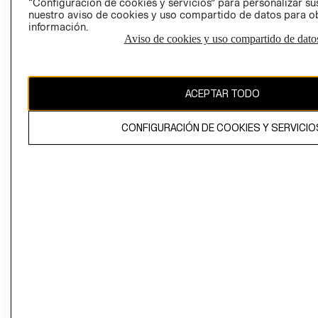
“Configuración de cookies y servicios” para personalizar sus
CAMBIAR REGIÓN
nuestro aviso de cookies y uso compartido de datos para 
información.
Aviso de cookies y uso compartido de dato
El contenido de esta página web está protegido por copyright y es
propiedad de H&M Hennes & Mauritz AB
ACEPTAR TODO
CONFIGURACIÓN DE COOKIES Y SERVICIO