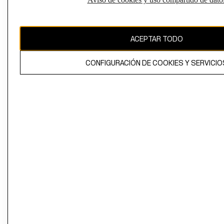
Perú (S/)
CAMBIAR REGIÓN
ACEPTAR TODO
CONFIGURACIÓN DE COOKIES Y SERVICIO
El contenido de esta página web está protegido por copyright y es
propiedad de H&M Hennes & Mauritz AB