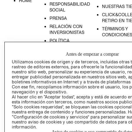
HOME
RESPONSABILIDAD
NUESTRAS TI
SOCIAL
CLICK&COLLE
PRENSA
RETIRO EN TI
RELACIÓN CON
TÉRMINOS Y
INVERSIONISTAS
CONDICIONE
POLÍTICA
EMPRESARIAL
Antes de empezar a comprar
Utilizamos cookies de origen y de terceros, incluidas otras 
rastreo de editores externos, para ofrecerle la funcionalid
nuestro sitio web, personalizar su experiencia de usuario, rea
AVISO DE
entregar publicidad personalizada en nuestros sitios web, a
PRIVACIDAD
boletines informativos en Internet y a través de plataformas
Con ese fin, recopilamos información sobre el usuario, los 
GIFT CARD
navegación y el dispositivo.
Al hacer clic en “Aceptar todas”, acepta y está de acuerdo
AVISO DE COO
esta información con terceros, como nuestros socios publicit
“Solo cookies requeridas”, se bloquean las cookies opcionale
nuestra entrega de contenido y funciones personalizadas. H
“Configuración de cookies y servicios” para personalizar sus
nuestro aviso de cookies y uso compartido de datos para 
información.
Aviso de cookies y uso compartido de dato