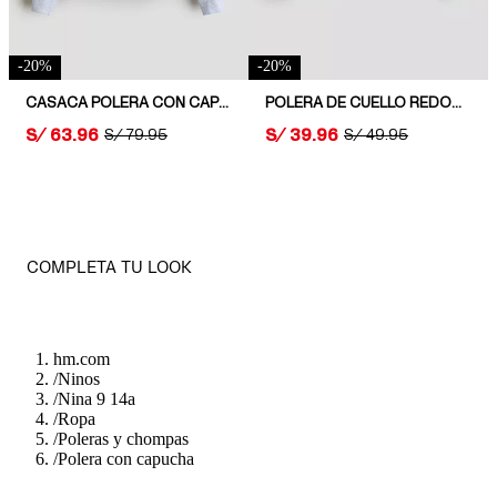
-
20
%
-
20
%
CASACA POLERA CON CAPUCHA Y CIERRE
POLERA DE CUELLO REDONDO
PRICE:
S/ 63.96
PRICE:
S/ 39.96
ORIGINAL PRICE:
S/ 79.95
ORIGINAL PRICE:
S/ 49.95
COMPLETA TU LOOK
hm.com
/
Ninos
/
Nina 9 14a
/
Ropa
/
Poleras y chompas
/
Polera con capucha