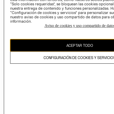
“Solo cookies requeridas”, se bloquean las cookies opcionale
nuestra entrega de contenido y funciones personalizadas. H
Perú (S/)
“Configuración de cookies y servicios” para personalizar sus
nuestro aviso de cookies y uso compartido de datos para 
CAMBIAR REGIÓN
información.
Aviso de cookies y uso compartido de dato
El contenido de esta página web está protegido por copyright y es
propiedad de H&M Hennes & Mauritz AB
ACEPTAR TODO
CONFIGURACIÓN DE COOKIES Y SERVICIO