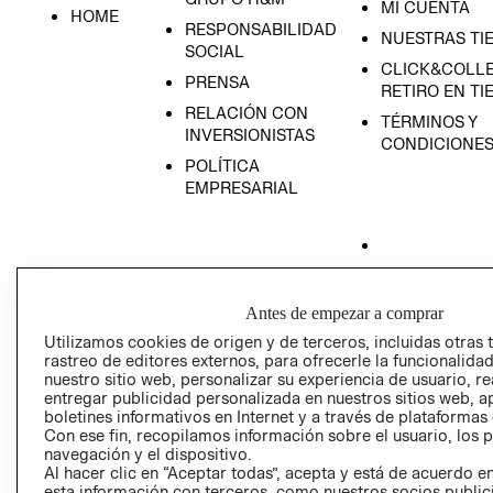
MI CUENTA
HOME
RESPONSABILIDAD
NUESTRAS TI
SOCIAL
CLICK&COLLE
PRENSA
RETIRO EN TI
RELACIÓN CON
TÉRMINOS Y
INVERSIONISTAS
CONDICIONE
POLÍTICA
EMPRESARIAL
AVISO DE
Antes de empezar a comprar
PRIVACIDAD
Utilizamos cookies de origen y de terceros, incluidas otras 
GIFT CARD
rastreo de editores externos, para ofrecerle la funcionalid
AVISO DE COO
nuestro sitio web, personalizar su experiencia de usuario, rea
entregar publicidad personalizada en nuestros sitios web, a
boletines informativos en Internet y a través de plataformas
Con ese fin, recopilamos información sobre el usuario, los 
navegación y el dispositivo.
Al hacer clic en “Aceptar todas”, acepta y está de acuerdo
esta información con terceros, como nuestros socios publicit