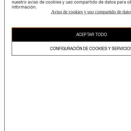
nuestro aviso de cookies y uso compartido de datos para 
información.
Aviso de cookies y uso compartido de dato
El contenido de esta página web está protegido por copyright y es
propiedad de H&M Hennes & Mauritz AB
ACEPTAR TODO
CONFIGURACIÓN DE COOKIES Y SERVICIO