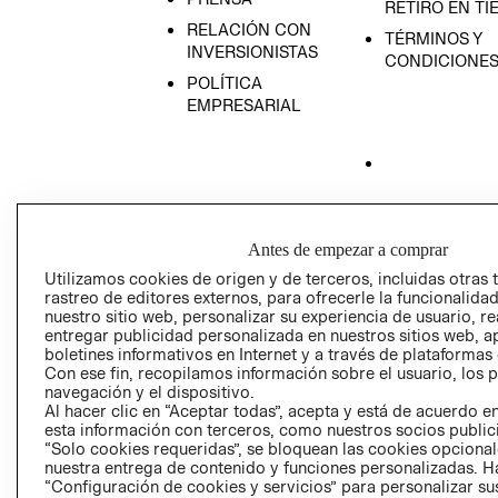
RETIRO EN TI
RELACIÓN CON
TÉRMINOS Y
INVERSIONISTAS
CONDICIONE
POLÍTICA
EMPRESARIAL
AVISO DE
PRIVACIDAD
Antes de empezar a comprar
GIFT CARD
Utilizamos cookies de origen y de terceros, incluidas otras 
AVISO DE COO
rastreo de editores externos, para ofrecerle la funcionalid
nuestro sitio web, personalizar su experiencia de usuario, rea
entregar publicidad personalizada en nuestros sitios web, a
boletines informativos en Internet y a través de plataformas
Con ese fin, recopilamos información sobre el usuario, los 
navegación y el dispositivo.
Al hacer clic en “Aceptar todas”, acepta y está de acuerdo
esta información con terceros, como nuestros socios publicit
“Solo cookies requeridas”, se bloquean las cookies opcionale
Perú (S/)
nuestra entrega de contenido y funciones personalizadas. H
“Configuración de cookies y servicios” para personalizar sus
CAMBIAR REGIÓN